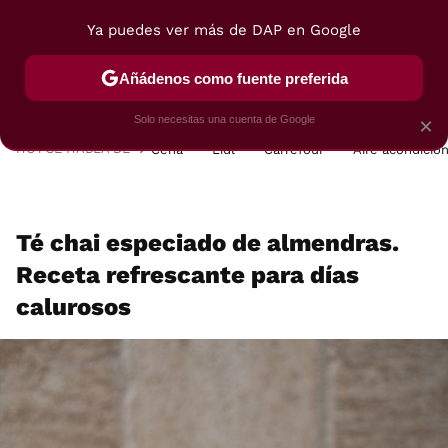
Ya puedes ver más de DAP en Google
MENÚ
NUEVO
Añádenos como fuente preferida
POSTRES
VIAJES
SELECCIÓN
VEGUI
Solo necesitas una cuenta de Google
×
HOY SE HABLA DE
Cena
Lidl
Carrefour
Aire acondicio
Té chai especiado de almendras.
Receta refrescante para días
calurosos