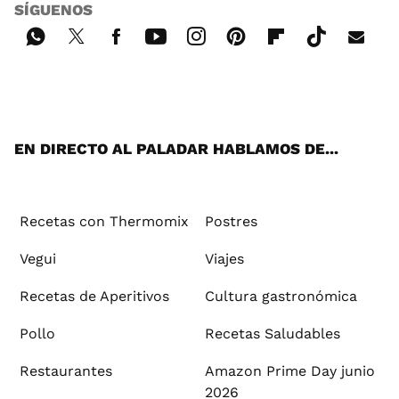
SÍGUENOS
Wh
Twi
Fac
You
Inst
Pint
Flip
Tikt
E-
ats
tter
ebo
tub
agr
ere
boa
ok
mai
App
ok
e
am
st
rd
l
EN DIRECTO AL PALADAR HABLAMOS DE...
Recetas con Thermomix
Postres
Vegui
Viajes
Recetas de Aperitivos
Cultura gastronómica
Pollo
Recetas Saludables
Restaurantes
Amazon Prime Day junio
2026