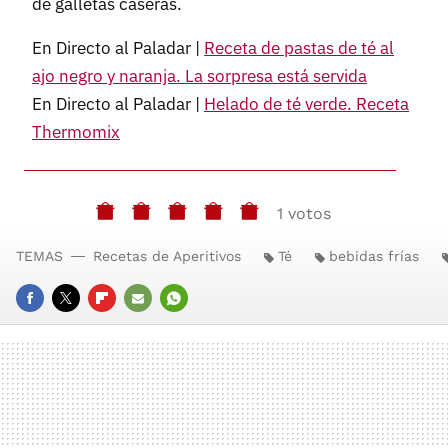
de galletas caseras.
En Directo al Paladar |
Receta de pastas de té al
ajo negro y naranja. La sorpresa está servida
En Directo al Paladar |
Helado de té verde. Receta
Thermomix
1 votos
TEMAS
Recetas de Aperitivos
Té
bebidas frías
FACEBOOK
TWITTER
FLIPBOARD
E-
WHATSAPP
MAIL