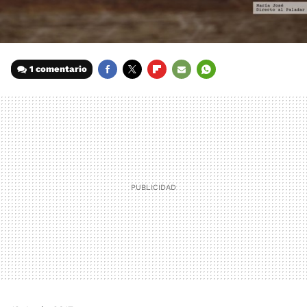
1 comentario
FACEBOOK
TWITTER
FLIPBOARD
E-
WHATSAPP
MAIL