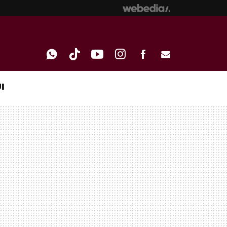
I
WHATSAPP
TIKTOK
YOUTUBE
INSTAGRAM
FACEBOOK
E-
MAIL