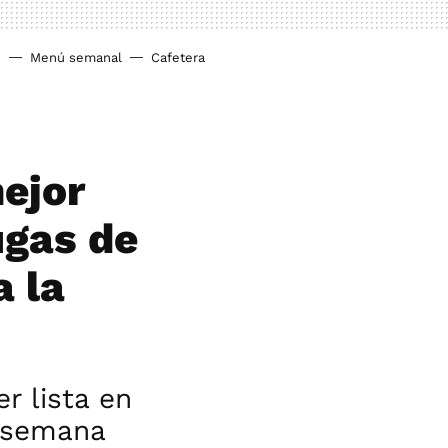
o
Menú semanal
Cafetera
mejor
ugas de
a la
r lista en
e semana