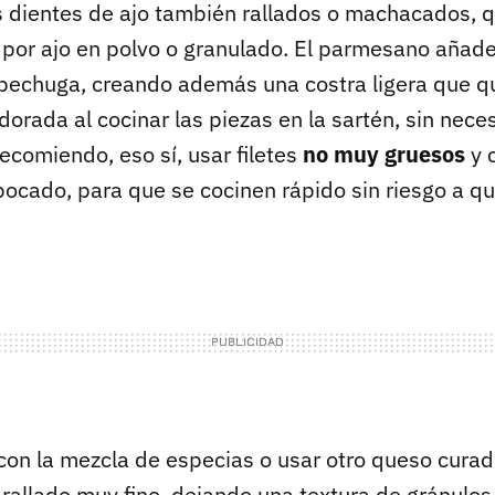
os dientes de ajo también rallados o machacados,
so por ajo en polvo o granulado. El parmesano aña
 pechuga, creando además una costra ligera que 
orada al cocinar las piezas en la sartén, sin nece
ecomiendo, eso sí, usar filetes
no muy gruesos
y c
bocado, para que se cocinen rápido sin riesgo a q
con la mezcla de especias o usar otro queso curad
 rallado muy fino, dejando una textura de gránulos