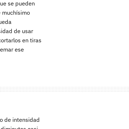
 que se pueden
de muchísimo
queda
sidad de usar
ortarlos en tiras
uemar ese
o de intensidad
 diminutos casi