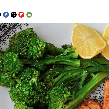
FACEBOOK
TWITTER
FLIPBOARD
E-
MAIL