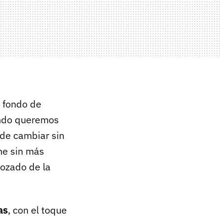
 fondo de
ando queremos
ede cambiar sin
ne sin más
bozado de la
as
, con el toque