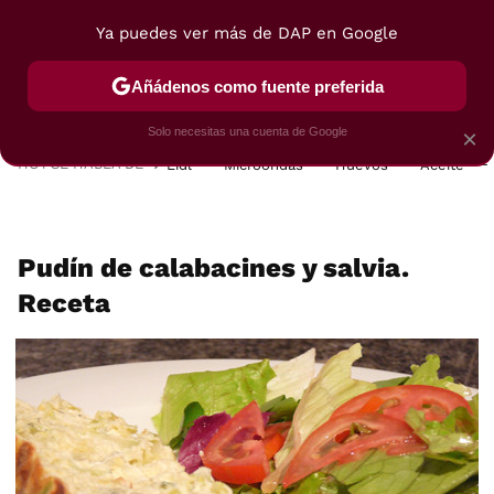
Ya puedes ver más de DAP en Google
MENÚ
NUEVO
Añádenos como fuente preferida
POSTRES
VIAJES
SELECCIÓN
VEGUI
Solo necesitas una cuenta de Google
×
HOY SE HABLA DE
Lidl
Microondas
Huevos
Aceite
Pudín de calabacines y salvia.
Receta