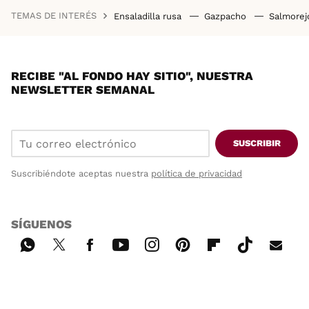
TEMAS DE INTERÉS
Ensaladilla rusa
Gazpacho
Salmore
RECIBE "AL FONDO HAY SITIO", NUESTRA
NEWSLETTER SEMANAL
SUSCRIBIR
Suscribiéndote aceptas nuestra
política de privacidad
SÍGUENOS
Wh
Twi
Fac
You
Inst
Pint
Flip
Tikt
E-
ats
tter
ebo
tub
agr
ere
boa
ok
mai
App
ok
e
am
st
rd
l