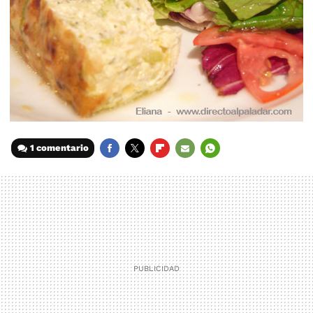
1 comentario
FACEBOOK
TWITTER
FLIPBOARD
E-
WHATSAPP
MAIL