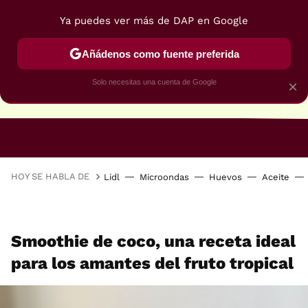
Ya puedes ver más de DAP en Google
Añádenos como fuente preferida
Solo necesitas una cuenta de Google
×
RECETAS VEGANAS
RECETAS VEGETARIANAS
HOY SE HABLA DE
Lidl
Microondas
Huevos
Aceite
Smoothie de coco, una receta ideal
para los amantes del fruto tropical