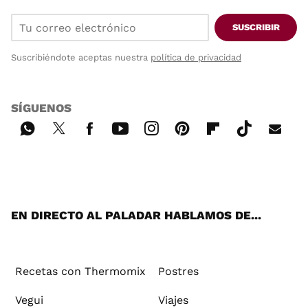
SUSCRIBIR
Suscribiéndote aceptas nuestra
política de privacidad
SÍGUENOS
Wh
Twi
Fac
You
Inst
Pint
Flip
Tikt
E-
ats
tter
ebo
tub
agr
ere
boa
ok
mai
App
ok
e
am
st
rd
l
EN DIRECTO AL PALADAR HABLAMOS DE...
Recetas con Thermomix
Postres
Vegui
Viajes