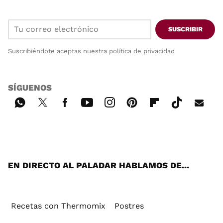
SUSCRIBIR
Suscribiéndote aceptas nuestra
política de privacidad
SÍGUENOS
Wh
Twi
Fac
You
Inst
Pint
Flip
Tikt
E-
ats
tter
ebo
tub
agr
ere
boa
ok
mai
App
ok
e
am
st
rd
l
EN DIRECTO AL PALADAR HABLAMOS DE...
Recetas con Thermomix
Postres