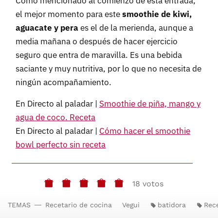
Como mencionado al comienzo de esta entrada,
el mejor momento para este
smoothie de kiwi,
aguacate y pera
es el de la merienda, aunque a
media mañana o después de hacer ejercicio
seguro que entra de maravilla. Es una bebida
saciante y muy nutritiva, por lo que no necesita de
ningún acompañamiento.
En Directo al paladar |
Smoothie de piña, mango y
agua de coco. Receta
En Directo al paladar |
Cómo hacer el smoothie
bowl perfecto sin receta
18 votos
TEMAS
Recetario de cocina
Vegui
batidora
Rece