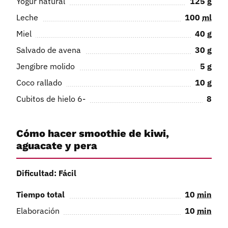
Yogur natural
125
g
Leche
100
ml
Miel
40
g
Salvado de avena
30
g
Jengibre molido
5
g
Coco rallado
10
g
Cubitos de hielo 6-
8
Cómo hacer smoothie de kiwi,
aguacate y pera
Dificultad: Fácil
Tiempo total
10
min
Elaboración
10
min