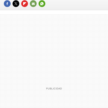
FACEBOOK
TWITTER
FLIPBOARD
E-
WHATSAPP
MAIL