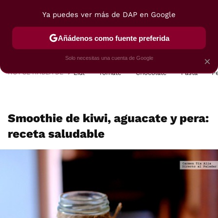
Ya puedes ver más de DAP en Google
MENÚ
NUEVO
Añádenos como fuente preferida
POSTRES
VIAJES
SELECCIÓN
VEGUI
Solo necesitas una cuenta de Google
×
HOY SE HABLA DE
Lidl
Tomate
Chocolate
Pasta
P
Smoothie de kiwi, aguacate y pera:
receta saludable