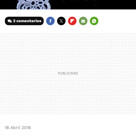
2 comentarios
FACEBOOK
TWITTER
FLIPBOARD
E-
WHATSAPP
MAIL
18 Abril 2018