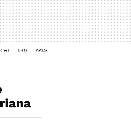
rones
Dieta
Patata
e
ariana