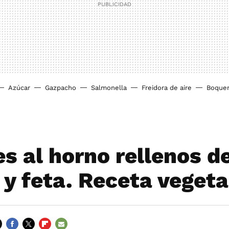
Azúcar
Gazpacho
Salmonella
Freidora de aire
Boque
s al horno rellenos d
 y feta. Receta veget