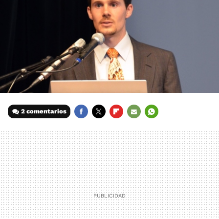
2 comentarios
FACEBOOK
TWITTER
FLIPBOARD
E-
WHATSAPP
MAIL