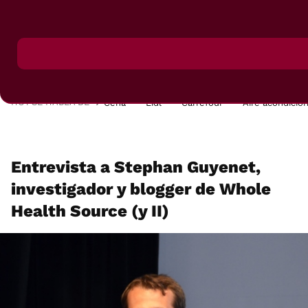
MENÚ
NUEVO
POSTRES
VIAJES
SELECCIÓN
VEGUI
HOY SE HABLA DE
Cena
Lidl
Carrefour
Aire acondicio
Entrevista a Stephan Guyenet,
investigador y blogger de Whole
Health Source (y II)