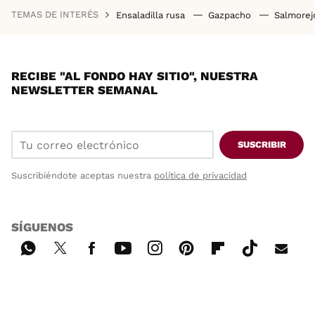
TEMAS DE INTERÉS
Ensaladilla rusa
Gazpacho
Salmore
RECIBE "AL FONDO HAY SITIO", NUESTRA
NEWSLETTER SEMANAL
SUSCRIBIR
Suscribiéndote aceptas nuestra
política de privacidad
SÍGUENOS
Wh
Twi
Fac
You
Inst
Pint
Flip
Tikt
E-
ats
tter
ebo
tub
agr
ere
boa
ok
mai
App
ok
e
am
st
rd
l