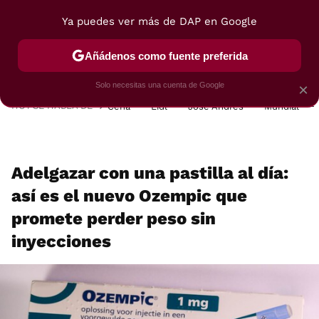
Ya puedes ver más de DAP en Google
MENÚ
NUEVO
Añádenos como fuente preferida
POSTRES
VIAJES
SELECCIÓN
VEGUI
Solo necesitas una cuenta de Google
×
HOY SE HABLA DE
Cena
Lidl
José Andrés
Mundial
Adelgazar con una pastilla al día:
así es el nuevo Ozempic que
promete perder peso sin
inyecciones