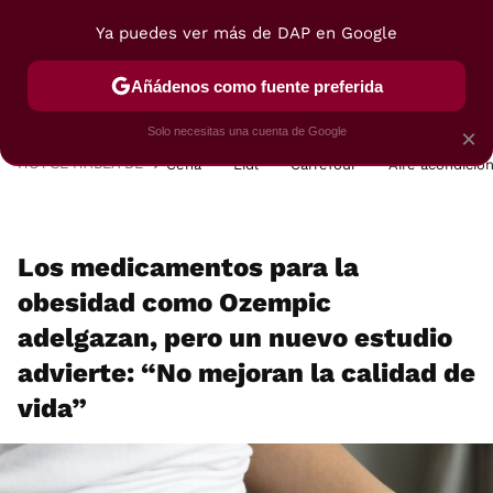
Ya puedes ver más de DAP en Google
MENÚ
NUEVO
Añádenos como fuente preferida
POSTRES
VIAJES
SELECCIÓN
VEGUI
Solo necesitas una cuenta de Google
×
HOY SE HABLA DE
Cena
Lidl
Carrefour
Aire acondicio
Los medicamentos para la
obesidad como Ozempic
adelgazan, pero un nuevo estudio
advierte: “No mejoran la calidad de
vida”