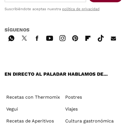
Suscribiéndote aceptas nuestra
política de privacidad
SÍGUENOS
Wh
Twi
Fac
You
Inst
Pint
Flip
Tikt
E-
ats
tter
ebo
tub
agr
ere
boa
ok
mai
App
ok
e
am
st
rd
l
EN DIRECTO AL PALADAR HABLAMOS DE...
Recetas con Thermomix
Postres
Vegui
Viajes
Recetas de Aperitivos
Cultura gastronómica