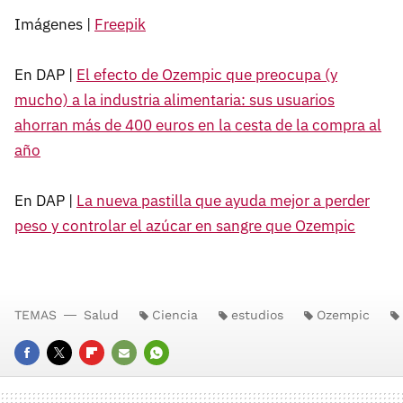
Imágenes |
Freepik
En DAP |
El efecto de Ozempic que preocupa (y
mucho) a la industria alimentaria: sus usuarios
ahorran más de 400 euros en la cesta de la compra al
año
En DAP |
La nueva pastilla que ayuda mejor a perder
peso y controlar el azúcar en sangre que Ozempic
TEMAS
Salud
Ciencia
estudios
Ozempic
FACEBOOK
TWITTER
FLIPBOARD
E-
WHATSAPP
MAIL