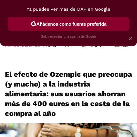
Ya puedes ver más de DAP en Google
MENÚ
NUEVO
Añádenos como fuente preferida
POSTRES
VIAJES
SELECCIÓN
VEGUI
Solo necesitas una cuenta de Google
×
HOY SE HABLA DE
Cena
Lidl
José Andrés
Mundial
El efecto de Ozempic que preocupa
(y mucho) a la industria
alimentaria: sus usuarios ahorran
más de 400 euros en la cesta de la
compra al año