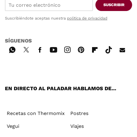
SUSCRIBIR
Suscribiéndote aceptas nuestra
política de privacidad
SÍGUENOS
Wh
Twi
Fac
You
Inst
Pint
Flip
Tikt
E-
ats
tter
ebo
tub
agr
ere
boa
ok
mai
App
ok
e
am
st
rd
l
EN DIRECTO AL PALADAR HABLAMOS DE...
Recetas con Thermomix
Postres
Vegui
Viajes