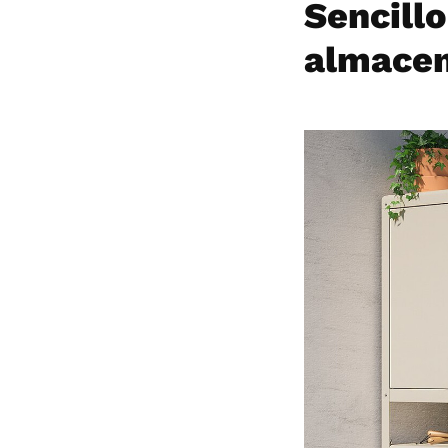
Sencill
almace