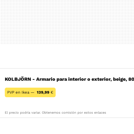
KOLBJÖRN - Armario para interior o exterior, beige, 8
PVP en Ikea —
139,99
€
El precio podría variar. Obtenemos comisión por estos enlaces