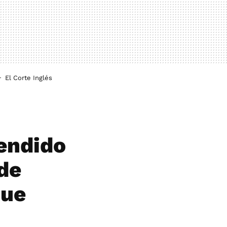
El Corte Inglés
vendido
de
que