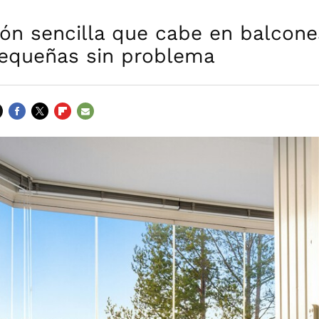
ón sencilla que cabe en balcone
pequeñas sin problema
FACEBOOK
TWITTER
FLIPBOARD
E-
MAIL