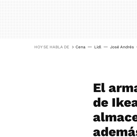
HOY SE HABLA DE
Cena
Lidl
José Andrés
El arm
de Ike
almace
ademá