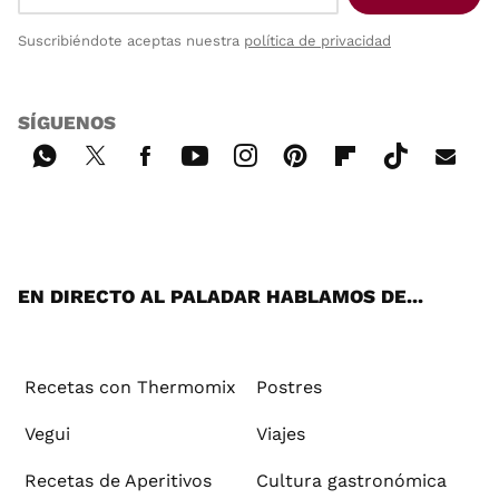
Suscribiéndote aceptas nuestra
política de privacidad
SÍGUENOS
Wh
Twi
Fac
You
Inst
Pint
Flip
Tikt
E-
ats
tter
ebo
tub
agr
ere
boa
ok
mai
App
ok
e
am
st
rd
l
EN DIRECTO AL PALADAR HABLAMOS DE...
Recetas con Thermomix
Postres
Vegui
Viajes
Recetas de Aperitivos
Cultura gastronómica