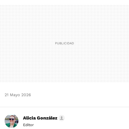
FACEBOOK
TWITTER
FLIPBOARD
E-
WHATSAPP
MAIL
21 Mayo 2026
Alicia González
Editor