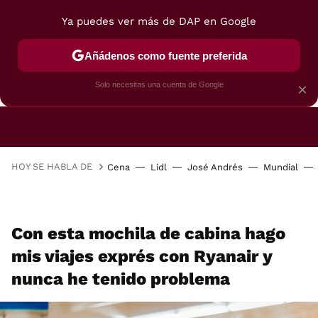
Ya puedes ver más de DAP en Google
Añádenos como fuente preferida
CAFETERAS
FREIDORAS DE AIRE
GUÍAS DE 
Solo necesitas una cuenta de Google
×
HOY SE HABLA DE
Cena
Lidl
José Andrés
Mundial
Con esta mochila de cabina hago
mis viajes exprés con Ryanair y
nunca he tenido problema