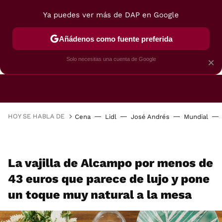
Ya puedes ver más de DAP en Google
Añádenos como fuente preferida
CAFETERAS
FREIDORAS DE AIRE
GUÍAS DE 
Solo necesitas una cuenta de Google
×
HOY SE HABLA DE
Cena
Lidl
José Andrés
Mundial
La vajilla de Alcampo por menos de
43 euros que parece de lujo y pone
un toque muy natural a la mesa