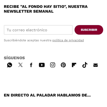
RECIBE "AL FONDO HAY SITIO", NUESTRA
NEWSLETTER SEMANAL
SUSCRIBIR
Suscribiéndote aceptas nuestra
política de privacidad
SÍGUENOS
Wh
Twi
Fac
You
Inst
Pint
Flip
Tikt
E-
ats
tter
ebo
tub
agr
ere
boa
ok
mai
App
ok
e
am
st
rd
l
EN DIRECTO AL PALADAR HABLAMOS DE...