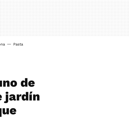
ona
Pasta
uno de
 jardín
que