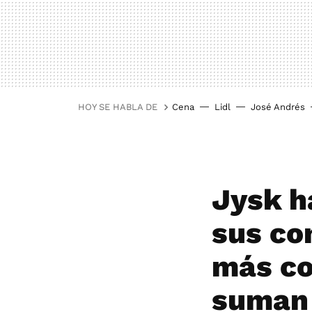
HOY SE HABLA DE
Cena
Lidl
José Andrés
Jysk h
sus co
más co
suman 