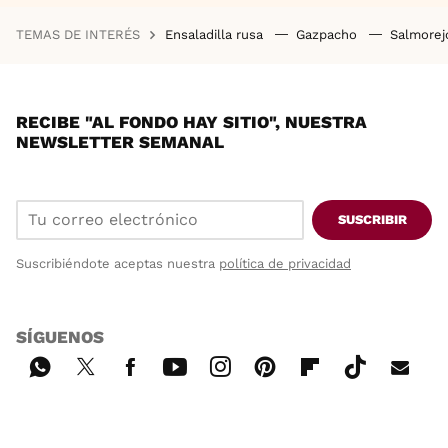
TEMAS DE INTERÉS
Ensaladilla rusa
Gazpacho
Salmore
RECIBE "AL FONDO HAY SITIO", NUESTRA
NEWSLETTER SEMANAL
SUSCRIBIR
Suscribiéndote aceptas nuestra
política de privacidad
SÍGUENOS
Wh
Twi
Fac
You
Inst
Pint
Flip
Tikt
E-
ats
tter
ebo
tub
agr
ere
boa
ok
mai