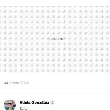
FACEBOOK
TWITTER
FLIPBOARD
E-
WHATSAPP
MAIL
30 Enero 2026
Alicia González
Editor