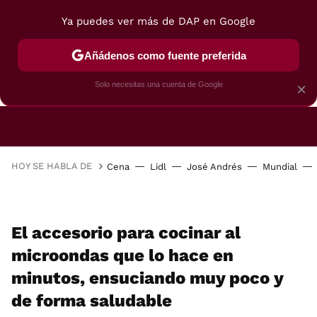
Ya puedes ver más de DAP en Google
Añádenos como fuente preferida
CAFETERAS
FREIDORAS DE AIRE
GUÍAS DE 
Solo necesitas una cuenta de Google
×
HOY SE HABLA DE
Cena
Lidl
José Andrés
Mundial
El accesorio para cocinar al
microondas que lo hace en
minutos, ensuciando muy poco y
de forma saludable