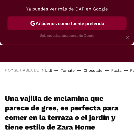
Ya puedes ver más de DAP en Google
Añádenos como fuente preferida
CAFETERAS
FREIDORAS DE AIRE
GUÍAS DE 
Solo necesitas una cuenta de Google
×
HOY SE HABLA DE
Lidl
Tomate
Chocolate
Pasta
P
Una vajilla de melamina que
parece de gres, es perfecta para
comer en la terraza o el jardín y
tiene estilo de Zara Home