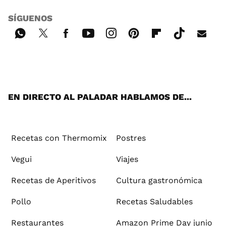
SÍGUENOS
Wh
Twi
Fac
You
Inst
Pint
Flip
Tikt
E-
ats
tter
ebo
tub
agr
ere
boa
ok
mai
App
ok
e
am
st
rd
l
EN DIRECTO AL PALADAR HABLAMOS DE...
Recetas con Thermomix
Postres
Vegui
Viajes
Recetas de Aperitivos
Cultura gastronómica
Pollo
Recetas Saludables
Restaurantes
Amazon Prime Day junio