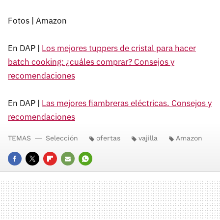
Fotos | Amazon
En DAP |
Los mejores tuppers de cristal para hacer
batch cooking: ¿cuáles comprar? Consejos y
recomendaciones
En DAP |
Las mejores fiambreras eléctricas. Consejos y
recomendaciones
TEMAS
Selección
ofertas
vajilla
Amazon
FACEBOOK
TWITTER
FLIPBOARD
E-
WHATSAPP
MAIL