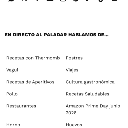
Wh
Twi
Fac
You
Inst
Pint
Flip
Tikt
E-
ats
tter
ebo
tub
agr
ere
boa
ok
mai
App
ok
e
am
st
rd
l
EN DIRECTO AL PALADAR HABLAMOS DE...
Recetas con Thermomix
Postres
Vegui
Viajes
Recetas de Aperitivos
Cultura gastronómica
Pollo
Recetas Saludables
Restaurantes
Amazon Prime Day junio
2026
Horno
Huevos