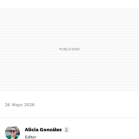
FACEBOOK
TWITTER
FLIPBOARD
E-
WHATSAPP
MAIL
26 Mayo 2026
Alicia González
Editor