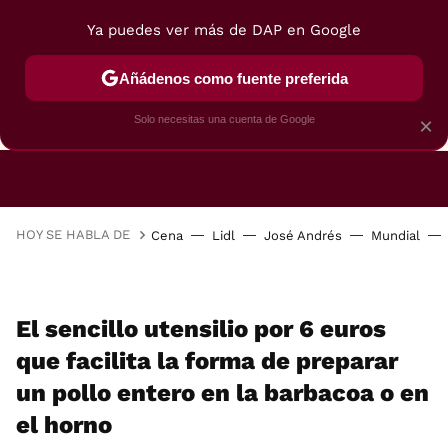
Ya puedes ver más de DAP en Google
Añádenos como fuente preferida
CAFETERAS
FREIDORAS DE AIRE
GUÍAS DE 
Solo necesitas una cuenta de Google
×
HOY SE HABLA DE
Cena
Lidl
José Andrés
Mundial
El sencillo utensilio por 6 euros
que facilita la forma de preparar
un pollo entero en la barbacoa o en
el horno