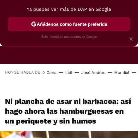
Ya puedes ver más de DAP en Google
Añádenos como fuente preferida
CAFETERAS
FREIDORAS DE AIRE
GUÍAS DE 
Solo necesitas una cuenta de Google
×
HOY SE HABLA DE
Cena
Lidl
José Andrés
Mundial
Ni plancha de asar ni barbacoa: así
hago ahora las hamburguesas en
un periquete y sin humos