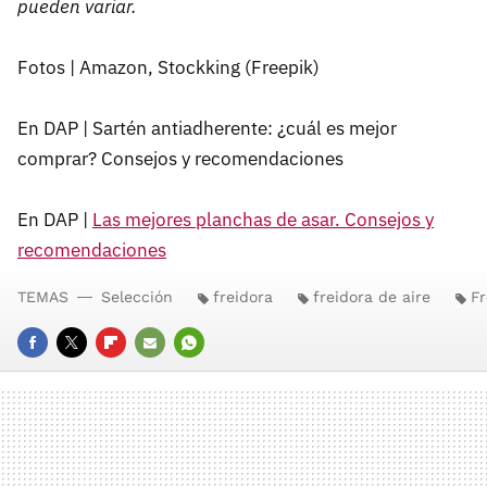
pueden variar.
Fotos | Amazon, Stockking (Freepik)
En DAP | Sartén antiadherente: ¿cuál es mejor
comprar? Consejos y recomendaciones
En DAP |
Las mejores planchas de asar. Consejos y
recomendaciones
TEMAS
Selección
freidora
freidora de aire
Fr
FACEBOOK
TWITTER
FLIPBOARD
E-
WHATSAPP
MAIL