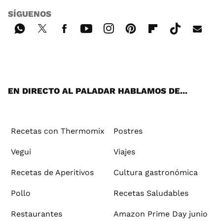
SÍGUENOS
Wh
Twi
Fac
You
Inst
Pint
Flip
Tikt
E-
ats
tter
ebo
tub
agr
ere
boa
ok
mai
App
ok
e
am
st
rd
l
EN DIRECTO AL PALADAR HABLAMOS DE...
Recetas con Thermomix
Postres
Vegui
Viajes
Recetas de Aperitivos
Cultura gastronómica
Pollo
Recetas Saludables
Restaurantes
Amazon Prime Day junio