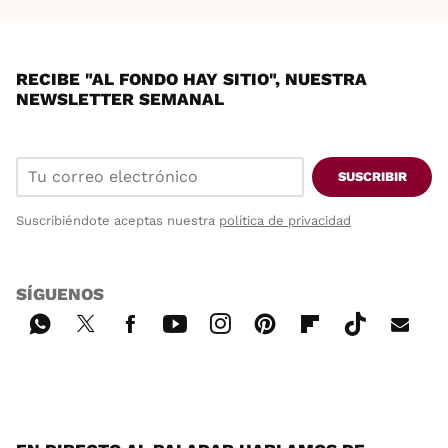
RECIBE "AL FONDO HAY SITIO", NUESTRA
NEWSLETTER SEMANAL
SUSCRIBIR
Suscribiéndote aceptas nuestra
política de privacidad
SÍGUENOS
Wh
Twi
Fac
You
Inst
Pint
Flip
Tikt
E-
ats
tter
ebo
tub
agr
ere
boa
ok
mai
App
ok
e
am
st
rd
l