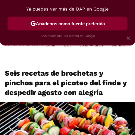
Ya puedes ver más de DAP en Google
MENÚ
NUEVO
Añádenos como fuente preferida
POSTRES
VIAJES
SELECCIÓN
VEGUI
Solo necesitas una cuenta de Google
×
HOY SE HABLA DE
Cena
Lidl
José Andrés
Mundial
Seis recetas de brochetas y
pinchos para el picoteo del finde y
despedir agosto con alegría