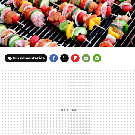
Sin comentarios
FACEBOOK
TWITTER
FLIPBOARD
E-
WHATSAPP
MAIL