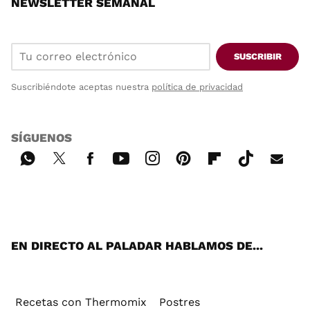
NEWSLETTER SEMANAL
SUSCRIBIR
Suscribiéndote aceptas nuestra
política de privacidad
SÍGUENOS
Wh
Twi
Fac
You
Inst
Pint
Flip
Tikt
E-
ats
tter
ebo
tub
agr
ere
boa
ok
mai
App
ok
e
am
st
rd
l
EN DIRECTO AL PALADAR HABLAMOS DE...
Recetas con Thermomix
Postres