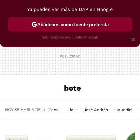
Ya puedes ver más de DAP en Google
MENÚ
NUEVO
Añádenos como fuente preferida
POSTRES
VIAJES
SELECCIÓN
VEGUI
Solo necesitas una cuenta de Google
×
bote
HOY SE HABLA DE
Cena
Lidl
José Andrés
Mundial