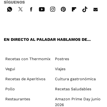
SÍGUENOS
Wh
Twi
Fac
You
Inst
Pint
Flip
Tikt
E-
ats
tter
ebo
tub
agr
ere
boa
ok
mai
App
ok
e
am
st
rd
l
EN DIRECTO AL PALADAR HABLAMOS DE...
Recetas con Thermomix
Postres
Vegui
Viajes
Recetas de Aperitivos
Cultura gastronómica
Pollo
Recetas Saludables
Restaurantes
Amazon Prime Day junio
2026