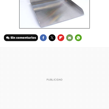
Sin comentarios
FACEBOOK
TWITTER
FLIPBOARD
E-
WHATSAPP
MAIL