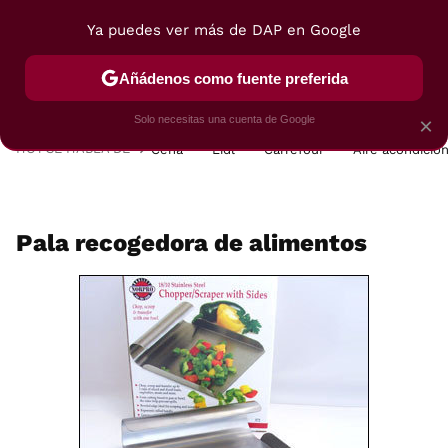
Ya puedes ver más de DAP en Google
MENÚ
NUEVO
Añádenos como fuente preferida
POSTRES
VIAJES
SELECCIÓN
VEGUI
Solo necesitas una cuenta de Google
×
HOY SE HABLA DE
Cena
Lidl
Carrefour
Aire acondicio
Pala recogedora de alimentos