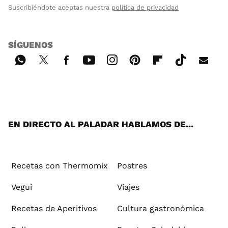
Suscribiéndote aceptas nuestra
política de privacidad
SÍGUENOS
Wh
Twi
Fac
You
Inst
Pint
Flip
Tikt
E-
ats
tter
ebo
tub
agr
ere
boa
ok
mai
App
ok
e
am
st
rd
l
EN DIRECTO AL PALADAR HABLAMOS DE...
Recetas con Thermomix
Postres
Vegui
Viajes
Recetas de Aperitivos
Cultura gastronómica