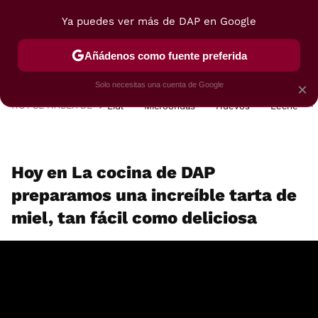
Ya puedes ver más de DAP en Google
MENÚ
NUEVO
Añádenos como fuente preferida
POSTRES
VIAJES
SELECCIÓN
VEGUI
Solo necesitas una cuenta de Google
×
HOY SE HABLA DE
Lidl
Microondas
Huevos
Leche
Hoy en La cocina de DAP
preparamos una increíble tarta de
miel, tan fácil como deliciosa