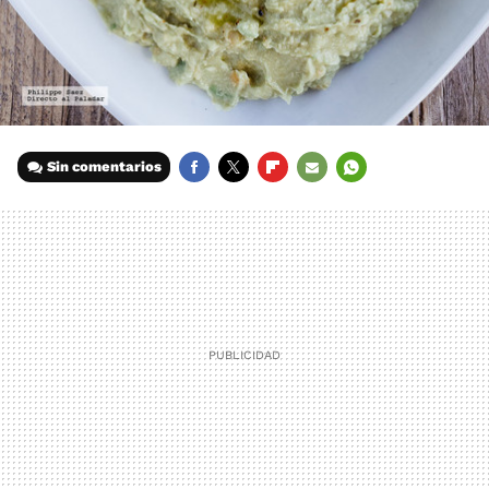
Sin comentarios
FACEBOOK
TWITTER
FLIPBOARD
E-
WHATSAPP
MAIL