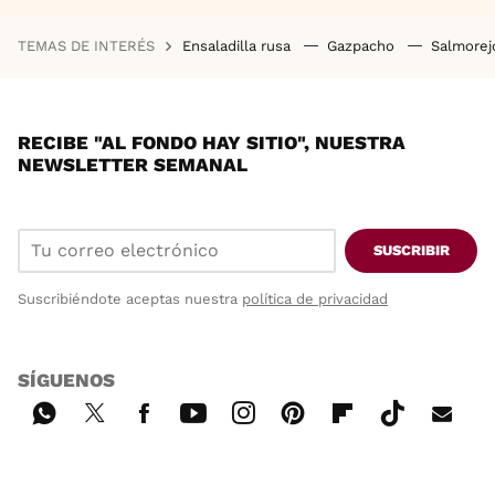
TEMAS DE INTERÉS
Ensaladilla rusa
Gazpacho
Salmore
RECIBE "AL FONDO HAY SITIO", NUESTRA
NEWSLETTER SEMANAL
SUSCRIBIR
Suscribiéndote aceptas nuestra
política de privacidad
SÍGUENOS
Wh
Twi
Fac
You
Inst
Pint
Flip
Tikt
E-
ats
tter
ebo
tub
agr
ere
boa
ok
mai