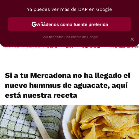
Ya puedes ver más de DAP en Google
MENÚ
NUEVO
Añádenos como fuente preferida
POSTRES
VIAJES
SELECCIÓN
VEGUI
Solo necesitas una cuenta de Google
×
HOY SE HABLA DE
Cena
Lidl
Carrefour
Aire acondicio
Si a tu Mercadona no ha llegado el
nuevo hummus de aguacate, aquí
está nuestra receta