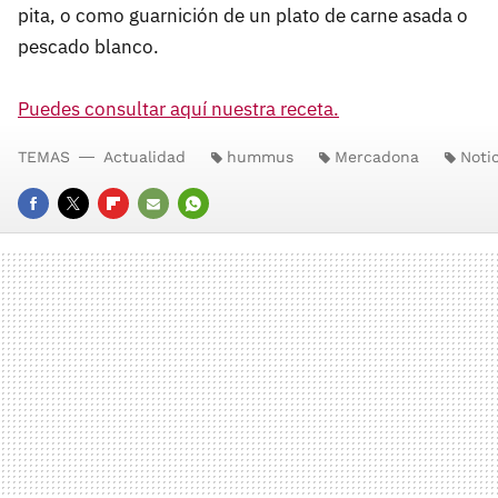
pita, o como guarnición de un plato de carne asada o
pescado blanco.
Puedes consultar aquí nuestra receta.
TEMAS
Actualidad
hummus
Mercadona
Notic
FACEBOOK
TWITTER
FLIPBOARD
E-
WHATSAPP
MAIL