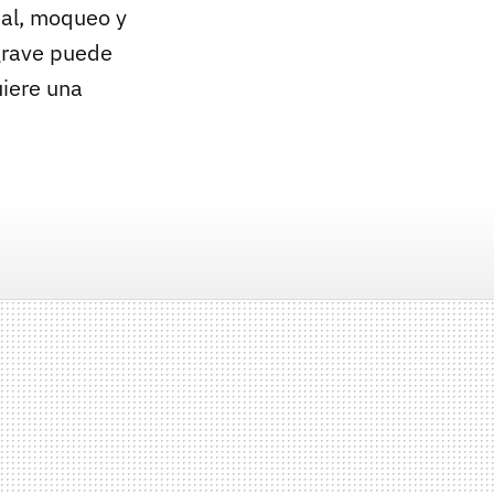
sal, moqueo y
grave puede
uiere una