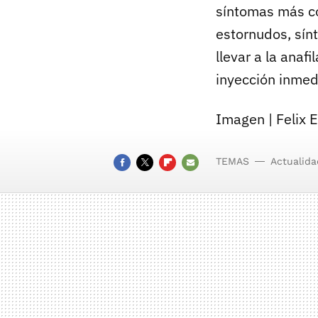
síntomas más co
estornudos, sín
llevar a la anaf
inyección inmedi
Imagen | Felix 
TEMAS
Actualida
FACEBOOK
TWITTER
FLIPBOARD
E-
MAIL