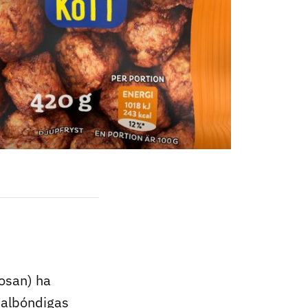
osan) ha
albóndigas