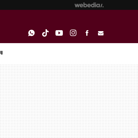
I
WHATSAPP
TIKTOK
YOUTUBE
INSTAGRAM
FACEBOOK
E-
MAIL