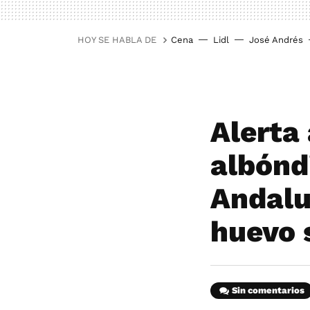
HOY SE HABLA DE
Cena
Lidl
José Andrés
Alerta
albónd
Andalu
huevo 
Sin comentarios