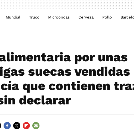
Mundial
Truco
Microondas
Cerveza
Pollo
Barcel
 alimentaria por unas
igas suecas vendidas
cía que contienen tra
sin declarar
FACEBOOK
TWITTER
FLIPBOARD
E-