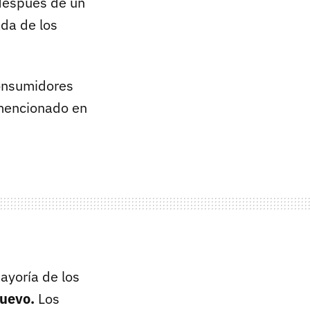
 después de un
ada de los
onsumidores
 mencionado en
ayoría de los
huevo.
Los