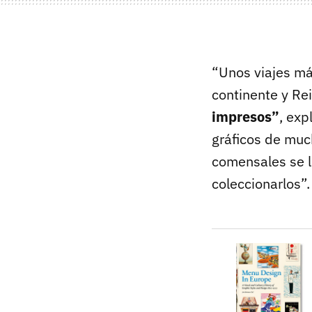
“Unos viajes más
continente y Re
impresos”
, exp
gráficos de muc
comensales se l
coleccionarlos”.