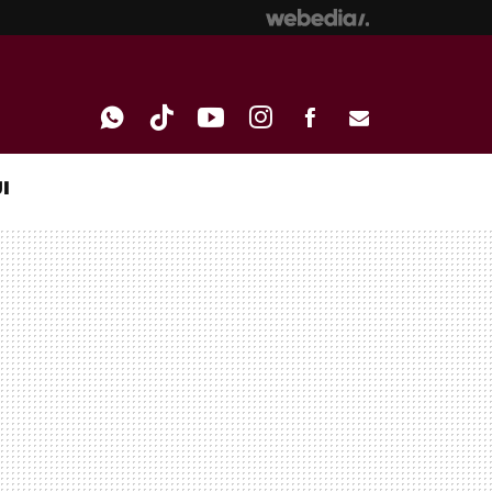
I
WHATSAPP
TIKTOK
YOUTUBE
INSTAGRAM
FACEBOOK
E-
MAIL