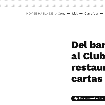
HOY SE HABLA DE
Cena
Lidl
Carrefour
Del ba
al Club
restau
cartas
Sin comentarios