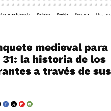
Aire acondicionado
Proteína
Pueblo
Ensalada
Millonari
nquete medieval para
 31: la historia de los
rantes a través de sus
FACEBOOK
TWITTER
FLIPBOARD
E-