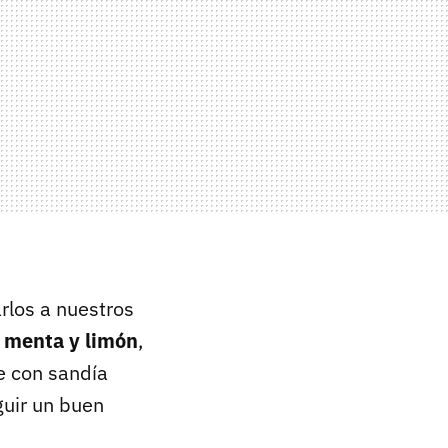
rlos a nuestros
n
menta y limón
,
e con sandía
guir un buen