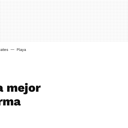
cates
Playa
a mejor
orma