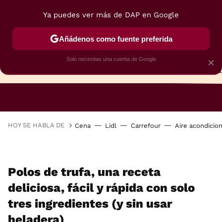
Ya puedes ver más de DAP en Google
Añádenos como fuente preferida
Solo necesitas una cuenta de Google
×
TARTAS
BIZCOCHOS
GALLETAS
HOY SE HABLA DE
Cena
Lidl
Carrefour
Aire acondicio
Polos de trufa, una receta
deliciosa, fácil y rápida con solo
tres ingredientes (y sin usar
heladera)