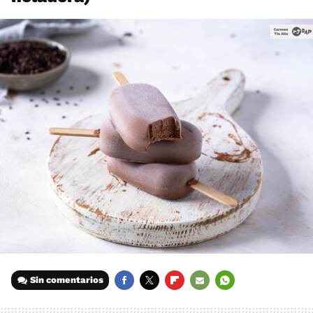
Sin comentarios
FACEBOOK
TWITTER
FLIPBOARD
E-
WHATSAPP