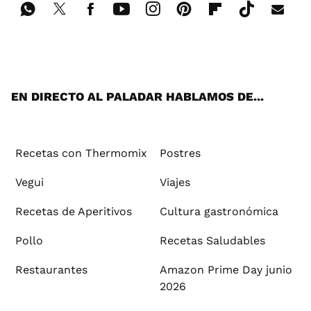
Wh
Twi
Fac
You
Inst
Pint
Flip
Tikt
E-
ats
tter
ebo
tub
agr
ere
boa
ok
mai
App
ok
e
am
st
rd
l
EN DIRECTO AL PALADAR HABLAMOS DE...
Recetas con Thermomix
Postres
Vegui
Viajes
Recetas de Aperitivos
Cultura gastronómica
Pollo
Recetas Saludables
Restaurantes
Amazon Prime Day junio
2026