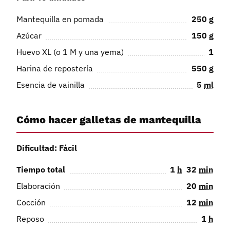
Mantequilla en pomada
250
g
Azúcar
150
g
Huevo XL (o 1 M y una yema)
1
Harina de repostería
550
g
Esencia de vainilla
5
ml
Cómo hacer galletas de mantequilla
Dificultad: Fácil
Tiempo total
1
h
32
min
Elaboración
20
min
Cocción
12
min
Reposo
1
h