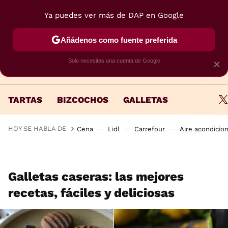
Ya puedes ver más de DAP en Google
MENÚ
NUEVO
Añádenos como fuente preferida
Solo necesitas una cuenta de Google
×
TARTAS
BIZCOCHOS
GALLETAS
HOY SE HABLA DE
Cena
Lidl
Carrefour
Aire acondicio
Galletas caseras: las mejores
recetas, fáciles y deliciosas