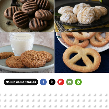
Sin comentarios
FACEBOOK
TWITTER
FLIPBOARD
E-
WHATSAPP
MAIL