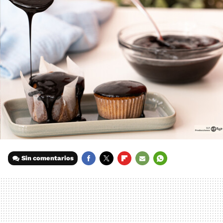
Sin comentarios
FACEBOOK
TWITTER
FLIPBOARD
E-
WHATSAPP
MAIL