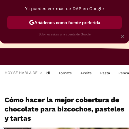
Ya puedes ver más de DAP en Google
Añádenos como fuente preferida
Solo necesitas una cuenta de Google
×
TARTAS
BIZCOCHOS
GALLETAS
HOY SE HABLA DE
Lidl
Tomate
Aceite
Pasta
Pesc
Cómo hacer la mejor cobertura de
chocolate para bizcochos, pasteles
y tartas