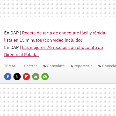
En DAP |
Receta de tarta de chocolate fácil y rápida
lista en 15 minutos (con vídeo incluido)
En DAP |
Las mejores 76 recetas con chocolate de
Directo al Paladar
TEMAS
Postres
Chocolate
repostería
Chocola
FACEBOOK
TWITTER
FLIPBOARD
E-
WHATSAPP
MAIL