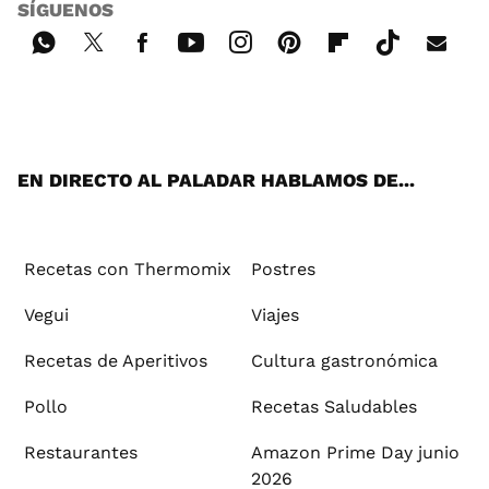
SÍGUENOS
Wh
Twi
Fac
You
Inst
Pint
Flip
Tikt
E-
ats
tter
ebo
tub
agr
ere
boa
ok
mai
App
ok
e
am
st
rd
l
EN DIRECTO AL PALADAR HABLAMOS DE...
Recetas con Thermomix
Postres
Vegui
Viajes
Recetas de Aperitivos
Cultura gastronómica
Pollo
Recetas Saludables
Restaurantes
Amazon Prime Day junio
2026