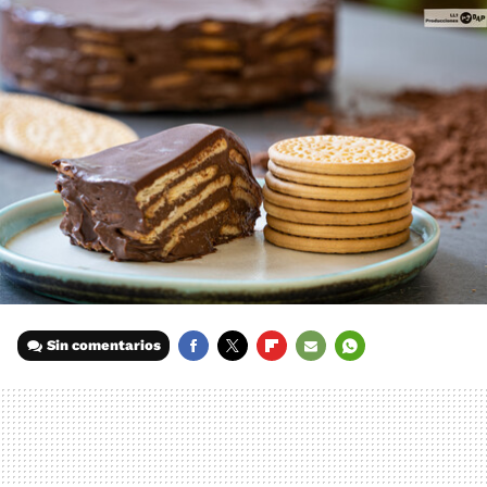
Sin comentarios
FACEBOOK
TWITTER
FLIPBOARD
E-
WHATSAPP
MAIL