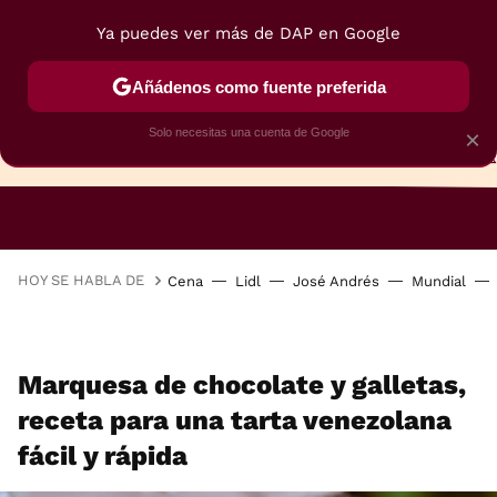
Ya puedes ver más de DAP en Google
Añádenos como fuente preferida
Solo necesitas una cuenta de Google
×
TARTAS
BIZCOCHOS
GALLETAS
HOY SE HABLA DE
Cena
Lidl
José Andrés
Mundial
Marquesa de chocolate y galletas,
receta para una tarta venezolana
fácil y rápida