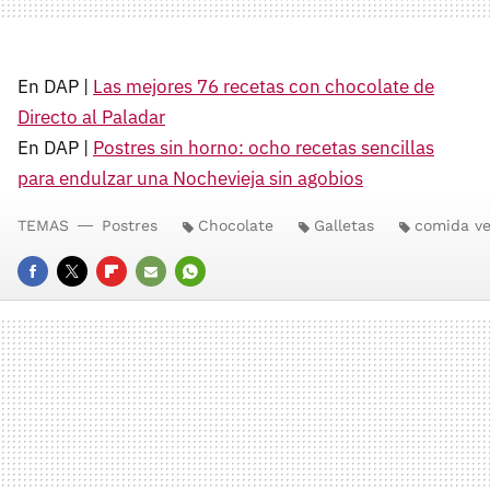
En DAP |
Las mejores 76 recetas con chocolate de
Directo al Paladar
En DAP |
Postres sin horno: ocho recetas sencillas
para endulzar una Nochevieja sin agobios
TEMAS
Postres
Chocolate
Galletas
comida v
FACEBOOK
TWITTER
FLIPBOARD
E-
WHATSAPP
MAIL