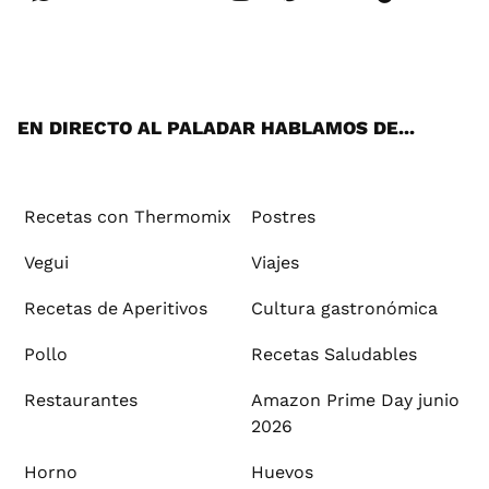
Wh
Twi
Fac
You
Inst
Pint
Flip
Tikt
E-
ats
tter
ebo
tub
agr
ere
boa
ok
mai
App
ok
e
am
st
rd
l
EN DIRECTO AL PALADAR HABLAMOS DE...
Recetas con Thermomix
Postres
Vegui
Viajes
Recetas de Aperitivos
Cultura gastronómica
Pollo
Recetas Saludables
Restaurantes
Amazon Prime Day junio
2026
Horno
Huevos