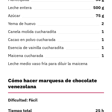
Leche entera
500
g
Azúcar
75
g
Yema de huevo
2
Canela molida cucharadita
1
Cacao en polvo cucharada
1
Esencia de vainilla cucharadita
1
Maicena cucharada
1
Leche medio vaso fría para diluir la maicena
Cómo hacer marquesa de chocolate
venezolana
Dificultad: Fácil
Tiempo total
25
h