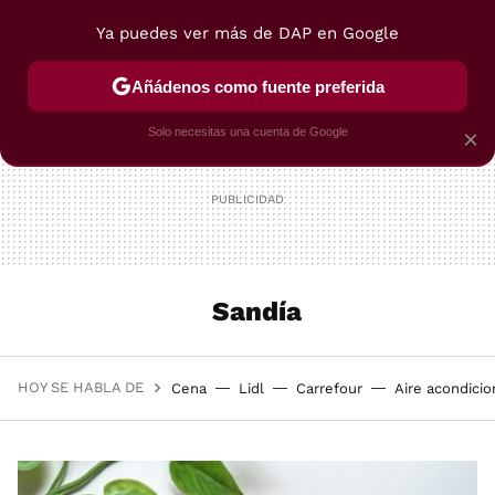
Ya puedes ver más de DAP en Google
MENÚ
NUEVO
Añádenos como fuente preferida
POSTRES
VIAJES
SELECCIÓN
VEGUI
Solo necesitas una cuenta de Google
×
Sandía
HOY SE HABLA DE
Cena
Lidl
Carrefour
Aire acondici