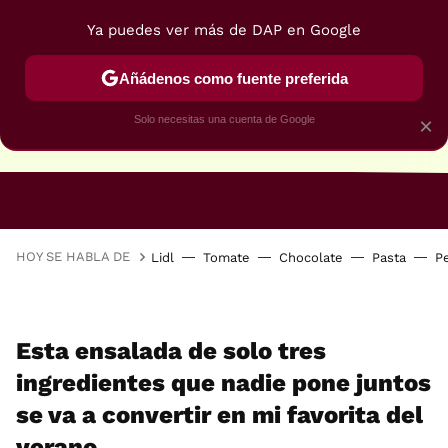
Ya puedes ver más de DAP en Google
Añádenos como fuente preferida
Solo necesitas una cuenta de Google
×
RECETAS VEGANAS
RECETAS VEGETARIANAS
HOY SE HABLA DE
Lidl
Tomate
Chocolate
Pasta
P
Esta ensalada de solo tres
ingredientes que nadie pone juntos
se va a convertir en mi favorita del
verano