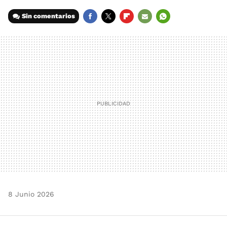
Sin comentarios
FACEBOOK
TWITTER
FLIPBOARD
E-
WHATSAPP
MAIL
8 Junio 2026