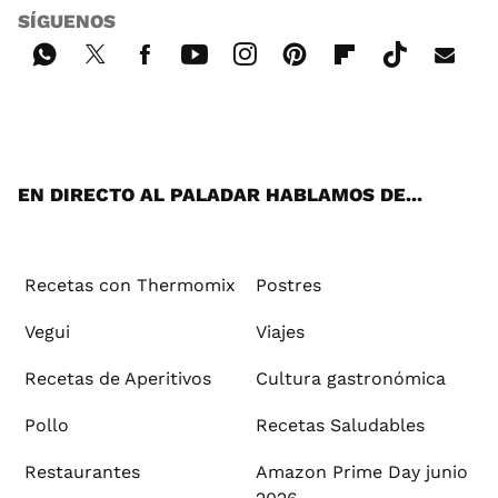
SÍGUENOS
Wh
Twi
Fac
You
Inst
Pint
Flip
Tikt
E-
ats
tter
ebo
tub
agr
ere
boa
ok
mai
App
ok
e
am
st
rd
l
EN DIRECTO AL PALADAR HABLAMOS DE...
Recetas con Thermomix
Postres
Vegui
Viajes
Recetas de Aperitivos
Cultura gastronómica
Pollo
Recetas Saludables
Restaurantes
Amazon Prime Day junio