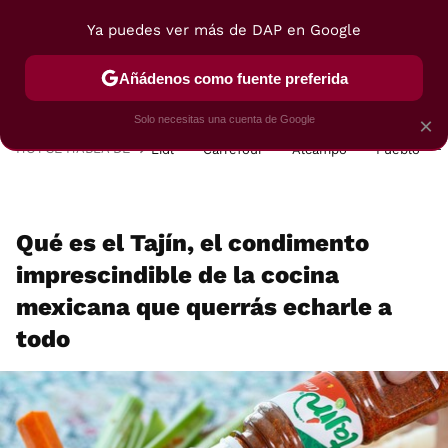
Ya puedes ver más de DAP en Google
MENÚ
NUEVO
Añádenos como fuente preferida
POSTRES
VIAJES
SELECCIÓN
VEGUI
Solo necesitas una cuenta de Google
×
HOY SE HABLA DE
Lidl
Carrefour
Alcampo
Pueblo
Qué es el Tajín, el condimento
imprescindible de la cocina
mexicana que querrás echarle a
todo