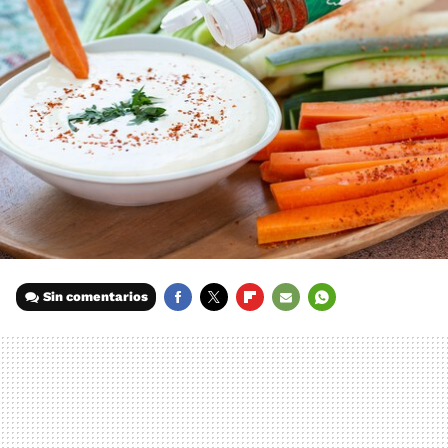
Sin comentarios
FACEBOOK
TWITTER
FLIPBOARD
E-
WHATSAPP
MAIL