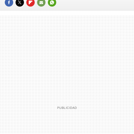
FACEBOOK
TWITTER
FLIPBOARD
E-
WHATSAPP
MAIL