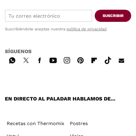
SUSCRIBIR
Suscribiéndote aceptas nuestra
política de privacidad
SÍGUENOS
Wh
Twi
Fac
You
Inst
Pint
Flip
Tikt
E-
ats
tter
ebo
tub
agr
ere
boa
ok
mai
App
ok
e
am
st
rd
l
EN DIRECTO AL PALADAR HABLAMOS DE...
Recetas con Thermomix
Postres