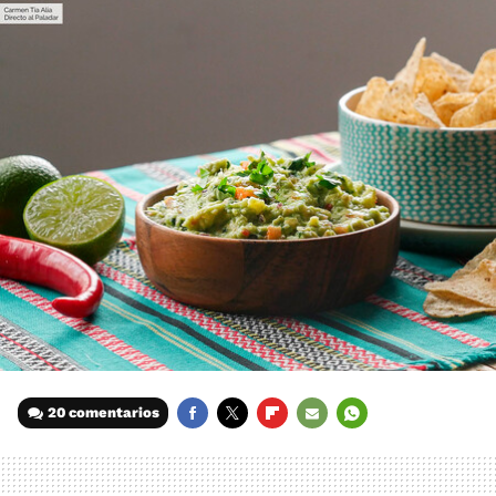
20 comentarios
FACEBOOK
TWITTER
FLIPBOARD
E-
WHATSAPP
MAIL