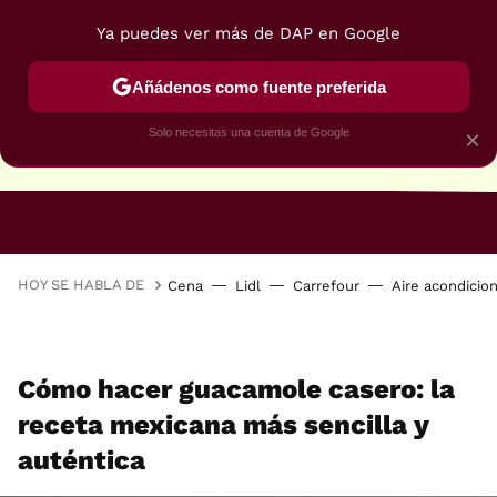
Ya puedes ver más de DAP en Google
Añádenos como fuente preferida
Solo necesitas una cuenta de Google
×
RECETAS VEGANAS
RECETAS VEGETARIANAS
HOY SE HABLA DE
Cena
Lidl
Carrefour
Aire acondicio
Cómo hacer guacamole casero: la
receta mexicana más sencilla y
auténtica