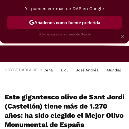
Ya puedes ver más de DAP en Google
Añádenos como fuente preferida
Solo necesitas una cuenta de Google
×
RESTAURANTES
GASTROGUÍA
48 HORAS
HOY SE HABLA DE
Cena
Lidl
José Andrés
Mundial
Este gigantesco olivo de Sant Jordi
(Castellón) tiene más de 1.270
años: ha sido elegido el Mejor Olivo
Monumental de España