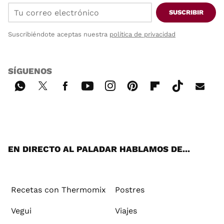
SUSCRIBIR
Suscribiéndote aceptas nuestra
política de privacidad
SÍGUENOS
Wh
Twi
Fac
You
Inst
Pint
Flip
Tikt
E-
ats
tter
ebo
tub
agr
ere
boa
ok
mai
App
ok
e
am
st
rd
l
EN DIRECTO AL PALADAR HABLAMOS DE...
Recetas con Thermomix
Postres
Vegui
Viajes