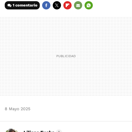
1 comentario
FACEBOOK
TWITTER
FLIPBOARD
E-
WHATSAPP
MAIL
8 Mayo 2025