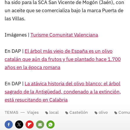
ha sido para la SCA San Vicente de Mogón (Jaén), con
un aceite que se comercializa bajo la marca Puerta de
las Villas.
Imágenes |
Turisme Comunitat Valenciana
En DAP |
El árbol más viejo de España es un olivo
catalán que aún da frutos y fue plantado hace 1.700
años en la época romana
En DAP |
La atávica historia del olivo blanco: el árbol
sagrado de la Antigüedad, condenado a la extinción,
está resucitando en Calabria
TEMAS
Viajes
local
Castellón
olivo
Comun