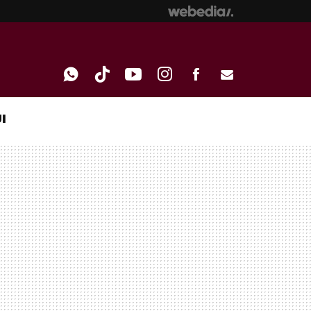
I
WHATSAPP
TIKTOK
YOUTUBE
INSTAGRAM
FACEBOOK
E-
MAIL