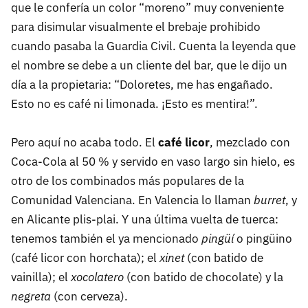
que le confería un color “moreno” muy conveniente
para disimular visualmente el brebaje prohibido
cuando pasaba la Guardia Civil. Cuenta la leyenda que
el nombre se debe a un cliente del bar, que le dijo un
día a la propietaria: “Doloretes, me has engañado.
Esto no es café ni limonada. ¡Esto es mentira!”.
Pero aquí no acaba todo. El
café licor
, mezclado con
Coca-Cola al 50 % y servido en vaso largo sin hielo, es
otro de los combinados más populares de la
Comunidad Valenciana. En Valencia lo llaman
burret
, y
en Alicante plis-plai. Y una última vuelta de tuerca:
tenemos también el ya mencionado
pingüí
o pingüino
(café licor con horchata); el
xinet
(con batido de
vainilla); el
xocolatero
(con batido de chocolate) y la
negreta
(con cerveza).