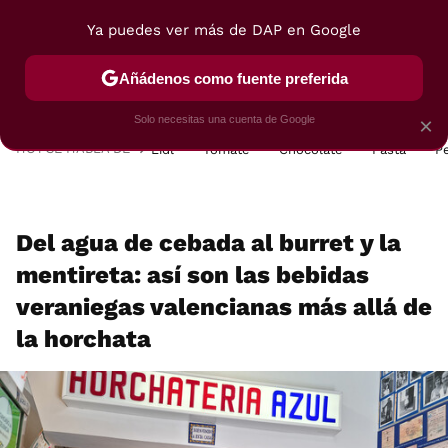
Ya puedes ver más de DAP en Google
MENÚ
NUEVO
Añádenos como fuente preferida
POSTRES
VIAJES
SELECCIÓN
VEGUI
Solo necesitas una cuenta de Google
×
HOY SE HABLA DE
Lidl
Tomate
Chocolate
Pasta
P
Del agua de cebada al burret y la
mentireta: así son las bebidas
veraniegas valencianas más allá de
la horchata