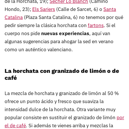
de la Horchata, 19);
Secher Lo Blanch
(Camino
Hondo, 23);
Els Sariers
(Calle de Sarcet, 6) o
Santa
Catalina
(Plaza Santa Catalina, 6) no tenemos por qué
pedir siempre la clásica horchata con
fartons
. Si el
cuerpo nos pide
nuevas experiencias
, aquí van
algunas sugerencias para ahogar la sed en verano
como un auténtico valenciano.
La horchata con granizado de limón o de
café
La mezcla de horchata y granizado de limón al 50 %
ofrece un punto ácido y fresco que suaviza la
intensidad dulce de la horchata. Otra variante muy
popular consiste en sustituir el granizado de limón
por
el de café
. Si además te vienes arriba y mezclas la