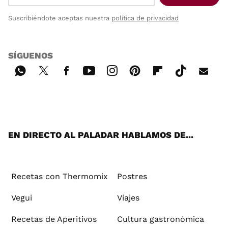
Suscribiéndote aceptas nuestra
política de privacidad
SÍGUENOS
Wh
Twi
Fac
You
Inst
Pint
Flip
Tikt
E-
ats
tter
ebo
tub
agr
ere
boa
ok
mai
App
ok
e
am
st
rd
l
EN DIRECTO AL PALADAR HABLAMOS DE...
Recetas con Thermomix
Postres
Vegui
Viajes
Recetas de Aperitivos
Cultura gastronómica