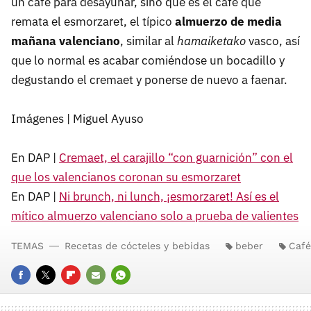
un café para desayunar, sino que es el café que
remata el esmorzaret, el típico
almuerzo de media
mañana valenciano
, similar al
hamaiketako
vasco, así
que lo normal es acabar comiéndose un bocadillo y
degustando el cremaet y ponerse de nuevo a faenar.
Imágenes | Miguel Ayuso
En DAP |
Cremaet, el carajillo “con guarnición” con el
que los valencianos coronan su esmorzaret
En DAP |
Ni brunch, ni lunch, ¡esmorzaret! Así es el
mítico almuerzo valenciano solo a prueba de valientes
TEMAS
Recetas de cócteles y bebidas
beber
Café
FACEBOOK
TWITTER
FLIPBOARD
E-
WHATSAPP