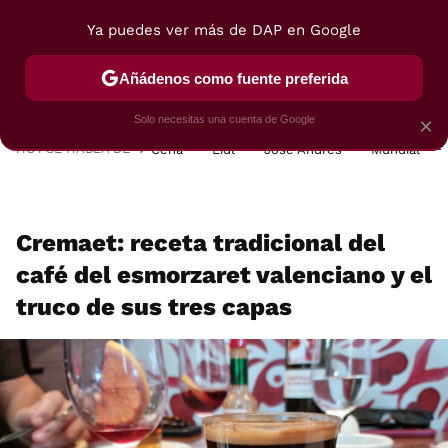
Ya puedes ver más de DAP en Google
MENÚ
NUEVO
Añádenos como fuente preferida
POSTRES
VIAJES
SELECCIÓN
VEGUI
Solo necesitas una cuenta de Google
×
HOY SE HABLA DE
Cena
Lidl
José Andrés
Mundial
Cremaet: receta tradicional del
café del esmorzaret valenciano y el
truco de sus tres capas