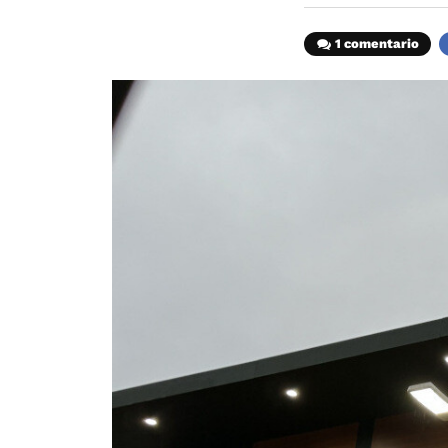
1 comentario
F