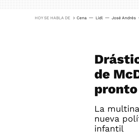
HOY SE HABLA DE
Cena
Lidl
José Andrés
Drásti
de McD
pronto
La multin
nueva polí
infantil