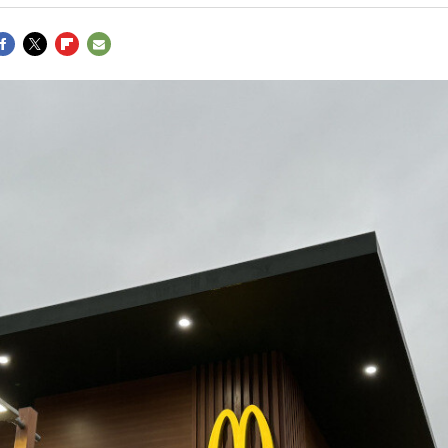
ACEBOOK
TWITTER
FLIPBOARD
E-
MAIL