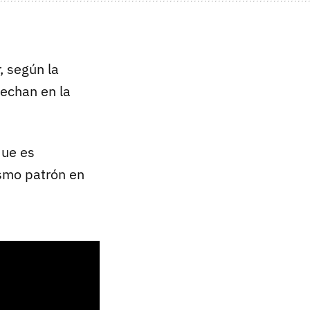
, según la
cechan en la
ue es
smo patrón en