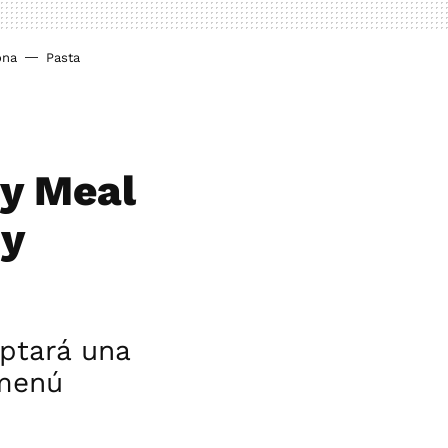
ona
Pasta
py Meal
uy
ptará una
 menú