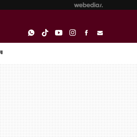
I
WHATSAPP
TIKTOK
YOUTUBE
INSTAGRAM
FACEBOOK
E-
MAIL