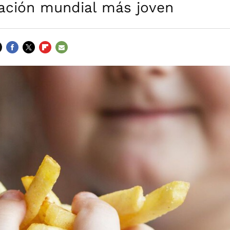
lación mundial más joven
FACEBOOK
TWITTER
FLIPBOARD
E-
MAIL