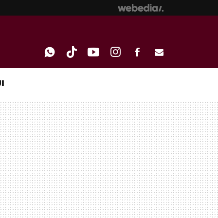
I
WHATSAPP
TIKTOK
YOUTUBE
INSTAGRAM
FACEBOOK
E-
MAIL