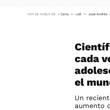
HOY SE HABLA DE
Cena
Lidl
José Andrés
Cientí
cada v
adoles
el mun
Un recient
aumento d