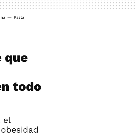
ona
Pasta
e que
en todo
 el
 obesidad