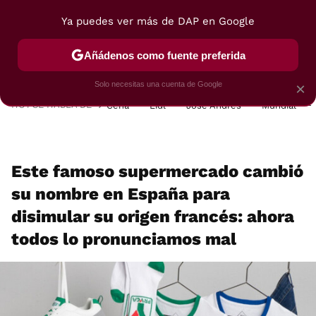
Ya puedes ver más de DAP en Google
MENÚ
NUEVO
Añádenos como fuente preferida
POSTRES
VIAJES
SELECCIÓN
VEGUI
Solo necesitas una cuenta de Google
×
HOY SE HABLA DE
Cena
Lidl
José Andrés
Mundial
Este famoso supermercado cambió
su nombre en España para
disimular su origen francés: ahora
todos lo pronunciamos mal