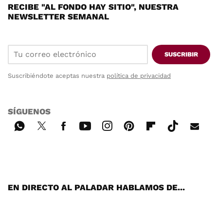
RECIBE "AL FONDO HAY SITIO", NUESTRA
NEWSLETTER SEMANAL
SUSCRIBIR
Suscribiéndote aceptas nuestra
política de privacidad
SÍGUENOS
Wh
Twi
Fac
You
Inst
Pint
Flip
Tikt
E-
ats
tter
ebo
tub
agr
ere
boa
ok
mai
App
ok
e
am
st
rd
l
EN DIRECTO AL PALADAR HABLAMOS DE...