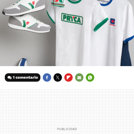
1 comentario
FACEBOOK
TWITTER
FLIPBOARD
E-
WHATSAPP
MAIL