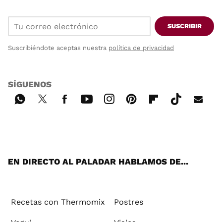
SUSCRIBIR
Suscribiéndote aceptas nuestra
política de privacidad
SÍGUENOS
Wh
Twi
Fac
You
Inst
Pint
Flip
Tikt
E-
ats
tter
ebo
tub
agr
ere
boa
ok
mai
App
ok
e
am
st
rd
l
EN DIRECTO AL PALADAR HABLAMOS DE...
Recetas con Thermomix
Postres