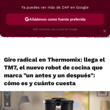
Ya puedes ver más de DAP en Google
MENÚ
NUEVO
Añádenos como fuente preferida
POSTRES
VIAJES
SELECCIÓN
VEGUI
Solo necesitas una cuenta de Google
×
HOY SE HABLA DE
Cena
Lidl
Carrefour
Aire acondicio
Giro radical en Thermomix: llega el
TM7, el nuevo robot de cocina que
marca "un antes y un después":
cómo es y cuánto cuesta