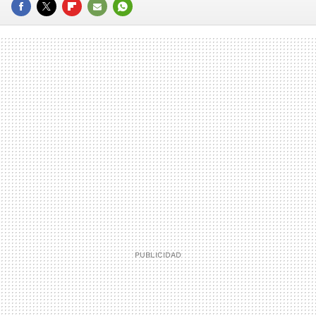
FACEBOOK
TWITTER
FLIPBOARD
E-
WHATSAPP
MAIL