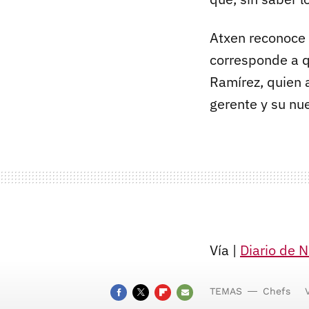
Atxen reconoce 
corresponde a qu
Ramírez, quien a
gerente y su nue
Vía |
Diario de 
TEMAS
Chefs
FACEBOOK
TWITTER
FLIPBOARD
E-