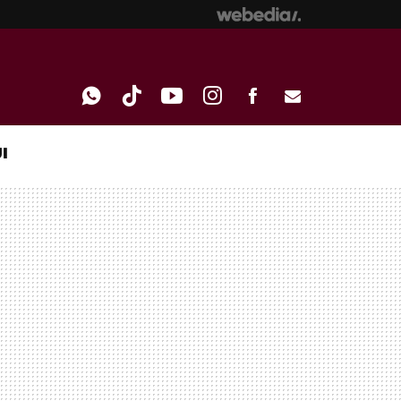
I
WHATSAPP
TIKTOK
YOUTUBE
INSTAGRAM
FACEBOOK
E-
MAIL