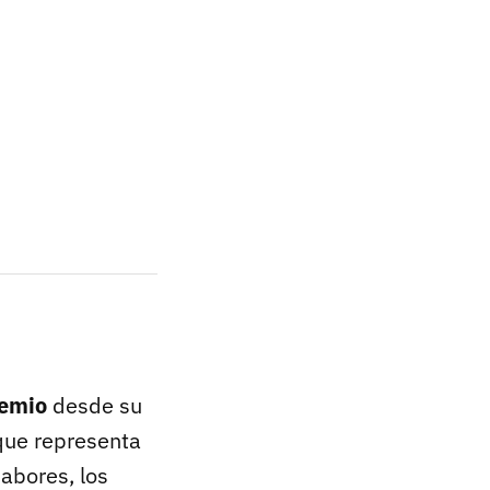
remio
desde su
que representa
sabores, los