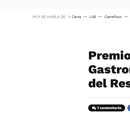
HOY SE HABLA DE
Cena
Lidl
Carrefour
Premio
Gastro
del Re
1 comentario
F