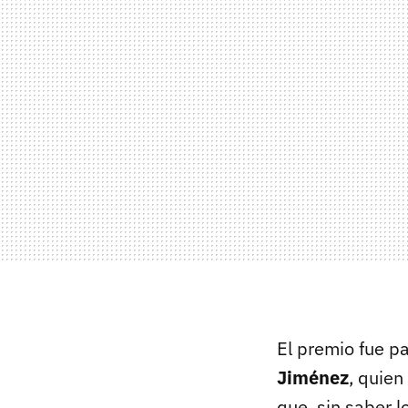
El premio fue p
Jiménez
, quien
que, sin saber l