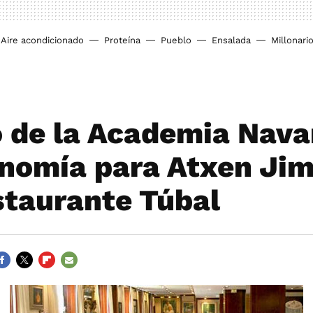
Aire acondicionado
Proteína
Pueblo
Ensalada
Millonari
 de la Academia Nava
nomía para Atxen Ji
staurante Túbal
ACEBOOK
TWITTER
FLIPBOARD
E-
MAIL