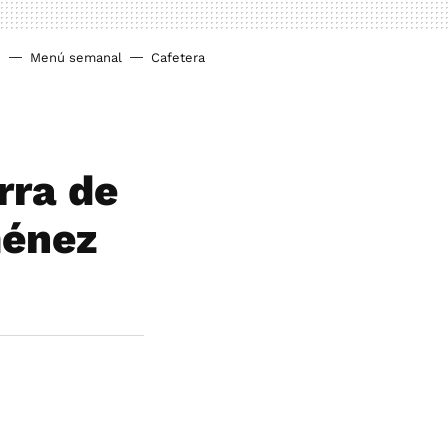
o
Menú semanal
Cafetera
rra de
ménez