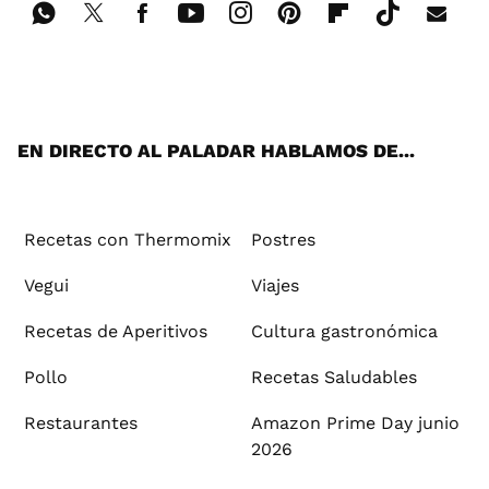
Wh
Twi
Fac
You
Inst
Pint
Flip
Tikt
E-
ats
tter
ebo
tub
agr
ere
boa
ok
mai
App
ok
e
am
st
rd
l
EN DIRECTO AL PALADAR HABLAMOS DE...
Recetas con Thermomix
Postres
Vegui
Viajes
Recetas de Aperitivos
Cultura gastronómica
Pollo
Recetas Saludables
Restaurantes
Amazon Prime Day junio
2026