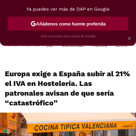
Ya puedes ver más de DAP en Google
MENÚ
NUEVO
Añádenos como fuente preferida
POSTRES
VIAJES
SELECCIÓN
VEGUI
Solo necesitas una cuenta de Google
×
HOY SE HABLA DE
Lidl
Microondas
Huevos
Leche
Europa exige a España subir al 21%
el IVA en Hostelería. Las
patronales avisan de que sería
“catastrófico”