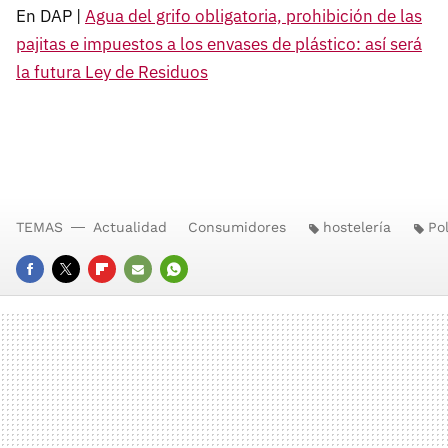
En DAP |
Agua del grifo obligatoria, prohibición de las
pajitas e impuestos a los envases de plástico: así será
la futura Ley de Residuos
TEMAS
Actualidad
Consumidores
hostelería
Pol
FACEBOOK
TWITTER
FLIPBOARD
E-
WHATSAPP
MAIL