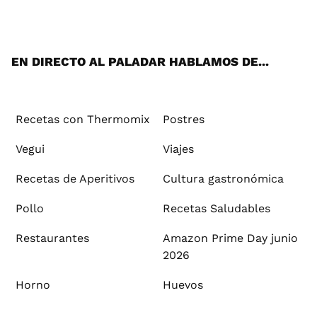
ats
tter
ebo
tub
agr
ere
boa
ok
mai
App
ok
e
am
st
rd
l
EN DIRECTO AL PALADAR HABLAMOS DE...
Recetas con Thermomix
Postres
Vegui
Viajes
Recetas de Aperitivos
Cultura gastronómica
Pollo
Recetas Saludables
Restaurantes
Amazon Prime Day junio
2026
Horno
Huevos