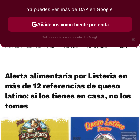
Ya puedes ver más de DAP en Google
MENÚ
NUEVO
Añádenos como fuente preferida
POSTRES
VIAJES
SELECCIÓN
VEGUI
Solo necesitas una cuenta de Google
×
HOY SE HABLA DE
Lidl
Tomate
Chocolate
Pasta
P
Alerta alimentaria por Listeria en
más de 12 referencias de queso
latino: si los tienes en casa, no los
tomes