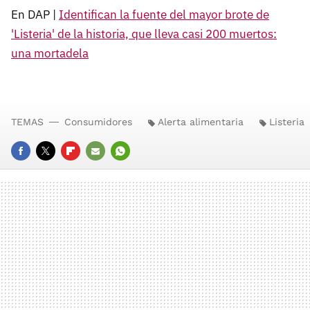
En DAP |
Identifican la fuente del mayor brote de
'Listeria' de la historia, que lleva casi 200 muertos:
una mortadela
TEMAS
Consumidores
Alerta alimentaria
Listeria
FACEBOOK
TWITTER
FLIPBOARD
E-
WHATSAPP
MAIL