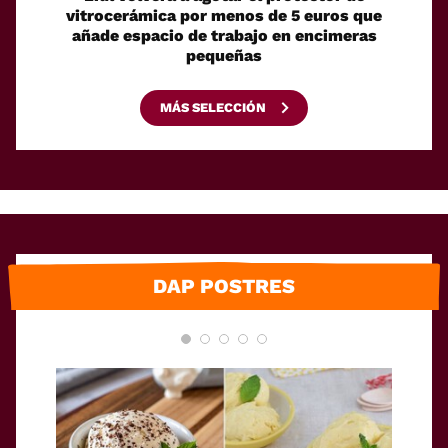
vitrocerámica por menos de 5 euros que
su pro
añade espacio de trabajo en encimeras
pequeñas
MÁS SELECCIÓN
DAP POSTRES