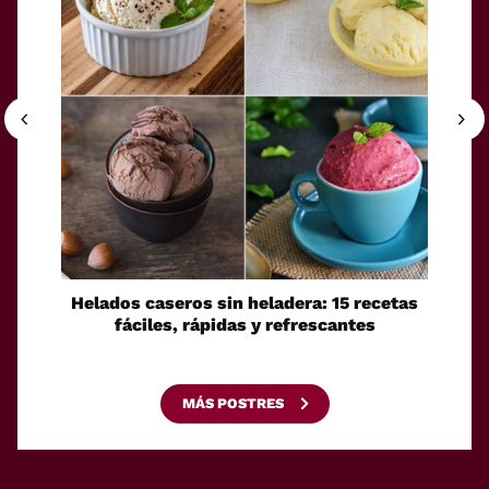
Helados caseros sin heladera: 15 recetas
Sei
fáciles, rápidas y refrescantes
cono
esca
MÁS POSTRES