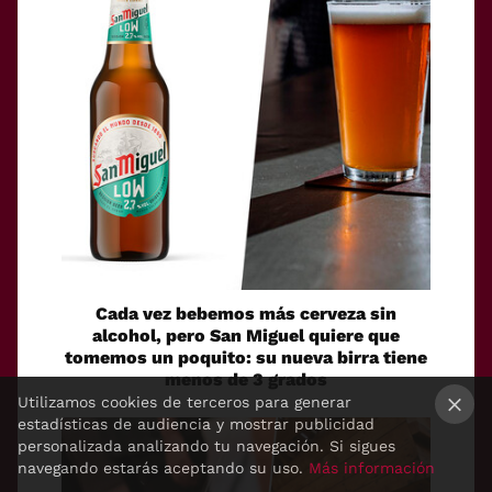
Cada vez bebemos más cerveza sin
alcohol, pero San Miguel quiere que
tomemos un poquito: su nueva birra tiene
menos de 3 grados
Utilizamos cookies de terceros para generar
estadísticas de audiencia y mostrar publicidad
×
personalizada analizando tu navegación. Si sigues
navegando estarás aceptando su uso.
Más información