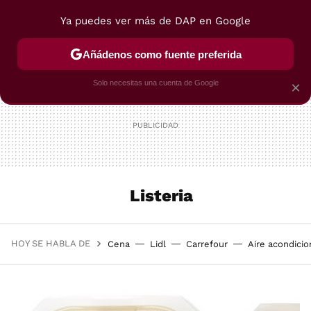
Ya puedes ver más de DAP en Google
MENÚ
NUEVO
Añádenos como fuente preferida
POSTRES
VIAJES
SELECCIÓN
VEGUI
Solo necesitas una cuenta de Google
×
Listeria
HOY SE HABLA DE
Cena
Lidl
Carrefour
Aire acondici