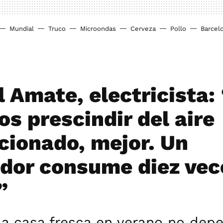
Mundial
Truco
Microondas
Cerveza
Pollo
Barcel
 Amate, electricista: 
s prescindir del aire
cionado, mejor. Un
ador consume diez vec
”
la casa fresca en verano no dep