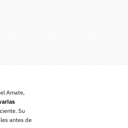
uel Amate,
varias
ciente. Su
bles antes de