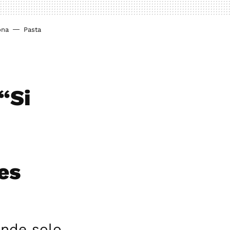
ona
Pasta
“Si
es
ende solo