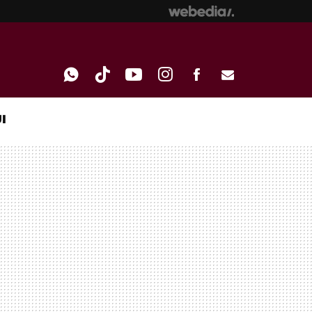
I
WHATSAPP
TIKTOK
YOUTUBE
INSTAGRAM
FACEBOOK
E-
MAIL