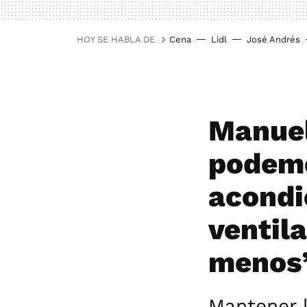
HOY SE HABLA DE
Cena
Lidl
José Andrés
Manuel
podemo
acondi
ventil
menos
Mantener 