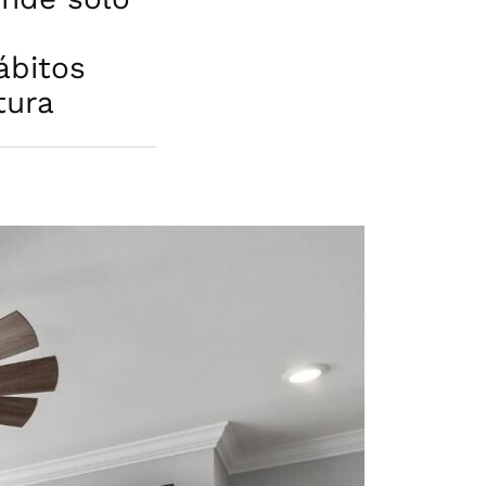
ábitos
tura