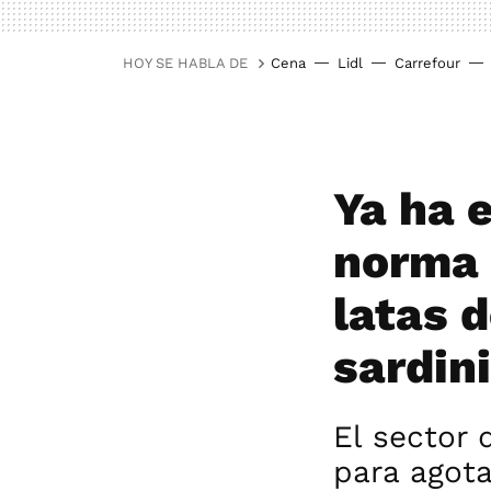
HOY SE HABLA DE
Cena
Lidl
Carrefour
Ya ha e
norma 
latas 
sardin
El sector
para agota