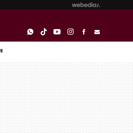
I
WHATSAPP
TIKTOK
YOUTUBE
INSTAGRAM
FACEBOOK
E-
MAIL