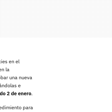
ies en el
en la
obar una nueva
zándolas e
do 2 de enero
.
cedimiento para