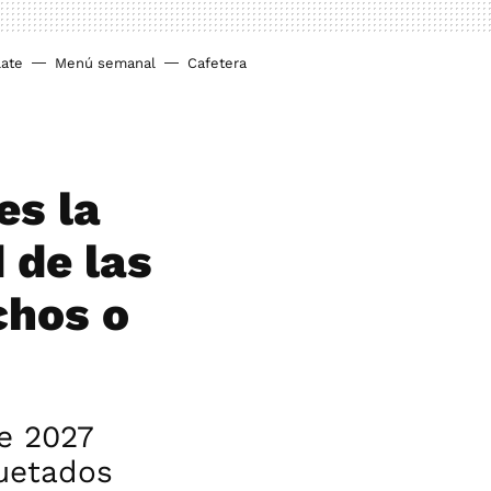
ate
Menú semanal
Cafetera
es la
 de las
chos o
e 2027
quetados