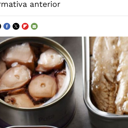
rmativa anterior
FACEBOOK
TWITTER
FLIPBOARD
E-
MAIL