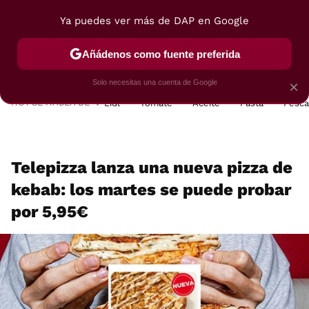
Ya puedes ver más de DAP en Google
MENÚ
NUEVO
Añádenos como fuente preferida
POSTRES
VIAJES
SELECCIÓN
VEGUI
Solo necesitas una cuenta de Google
×
HOY SE HABLA DE
Lidl
Tomate
Aceite
Pasta
Pesc
Telepizza lanza una nueva pizza de
kebab: los martes se puede probar
por 5,95€