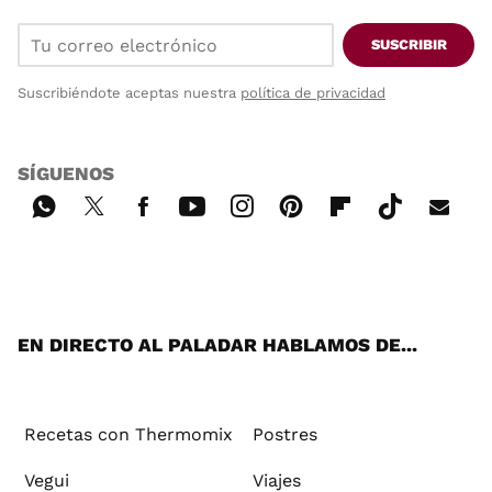
SUSCRIBIR
Suscribiéndote aceptas nuestra
política de privacidad
SÍGUENOS
Wh
Twi
Fac
You
Inst
Pint
Flip
Tikt
E-
ats
tter
ebo
tub
agr
ere
boa
ok
mai
App
ok
e
am
st
rd
l
EN DIRECTO AL PALADAR HABLAMOS DE...
Recetas con Thermomix
Postres
Vegui
Viajes