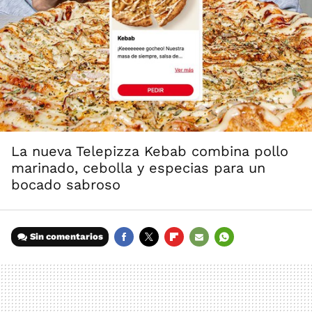
La nueva Telepizza Kebab combina pollo
marinado, cebolla y especias para un
bocado sabroso
Sin comentarios
FACEBOOK
TWITTER
FLIPBOARD
E-
WHATSAPP
MAIL