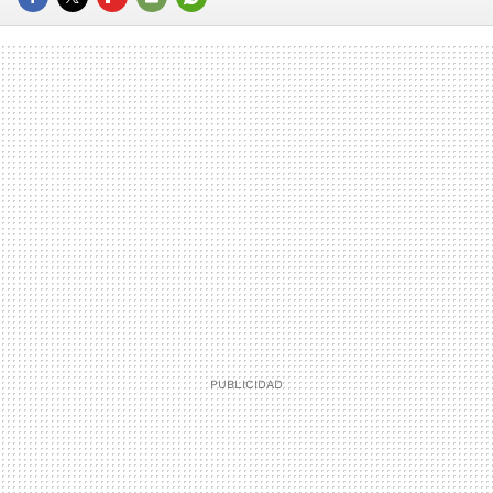
FACEBOOK
TWITTER
FLIPBOARD
E-
WHATSAPP
MAIL